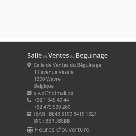
Salle
Ventes
Beguinage
de
du
Salle de Ventes du Béguinage

11 avenue Vésale

1300 Wavre

Belgique
s.v.b@hotmail.be
+32 1 045 49 44

+32 475 530 260
IBAN : BE48 3100 8415 1327
BIC : BBRUBEBB
Heures d'ouverture