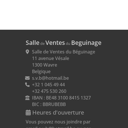
Salle
Ventes
Beguinage
de
du
Salle de Ventes du Béguinage

11 avenue Vésale

1300 Wavre

Belgique
s.v.b@hotmail.be
+32 1 045 49 44

+32 475 530 260
IBAN : BE48 3100 8415 1327
BIC : BBRUBEBB
Heures d'ouverture
Vous pouvez nous joindre par